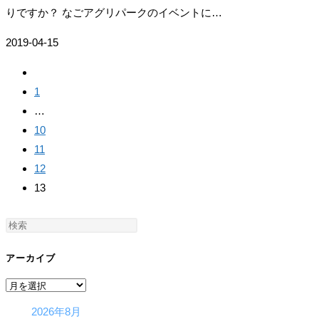
りですか？ なごアグリパークのイベントに…
2019-04-15
前
の
1
ペ
…
ー
10
ジ
11
ヘ
12
13
アーカイブ
ア
ー
2026年8月