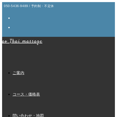
コ
050-5436-9489 / 予約制・不定休
ン
テ
ン
ツ
ao Thai massage
へ
ス
キ
ッ
プ
ご案内
コース・価格表
問い合わせ・地図