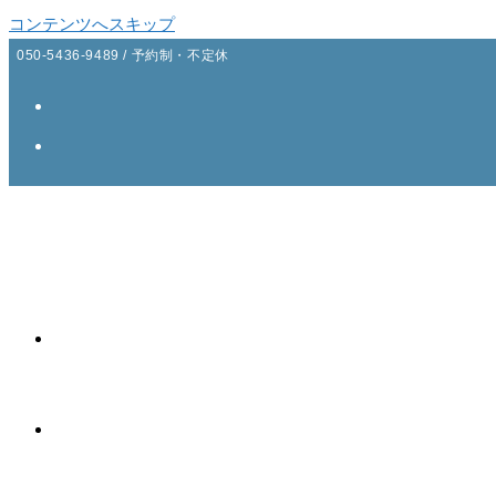
コンテンツへスキップ
050-5436-9489 / 予約制・不定休
ao Thai massage
ご案内
コース・価格表