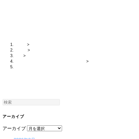
IMG_4592
ホーム
>
2020年
>
11月
>
[チェンマイ日記] 工芸村 Baan Tawai へ
>
IMG_4592
アーカイブ
アーカイブ