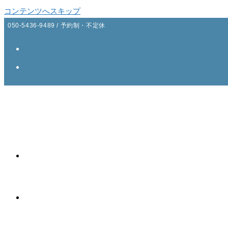
コンテンツへスキップ
050-5436-9489 / 予約制・不定休
ao Thai massage
ご案内
コース・価格表