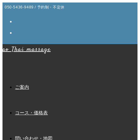
コ
050-5436-9489 / 予約制・不定休
ン
テ
ン
ツ
ao Thai massage
へ
ス
キ
ッ
プ
ご案内
コース・価格表
問い合わせ・地図