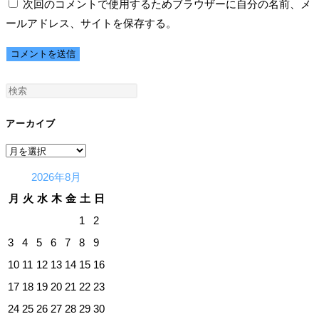
次回のコメントで使用するためブラウザーに自分の名前、メ
す
ア
イ
ールアドレス、サイトを保存する。
る
ド
ト
名
レ
の
前
ス
URL
ま
を
を
た
入
入
アーカイブ
は
力
力
ユ
し
し
ア
ー
て
て
ー
2026年8月
ザ
コ
く
カ
月
火
水
木
金
土
日
ー
メ
だ
イ
1
2
名
ン
さ
ブ
3
4
5
6
7
8
9
を
ト
い。
入
(任
10
11
12
13
14
15
16
力
意)
17
18
19
20
21
22
23
し
24
25
26
27
28
29
30