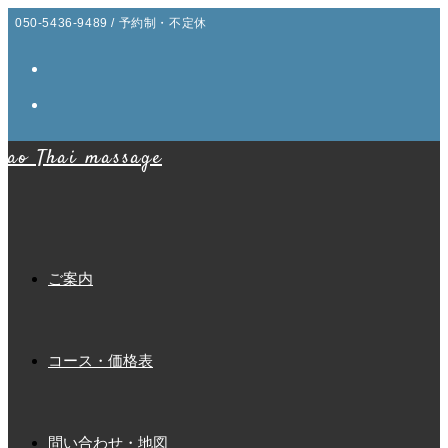
コ
050-5436-9489 / 予約制・不定休
ン
テ
ン
ツ
ao Thai massage
へ
ス
キ
ッ
プ
ご案内
コース・価格表
問い合わせ・地図