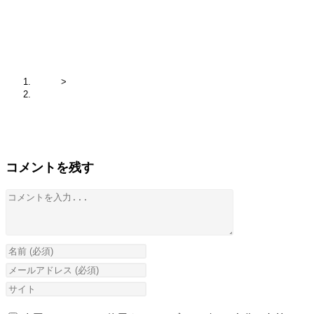
IMG_4707
ホーム
>
IMG_4707
コメントを残す
コ
メ
ン
コ
ト
メ
メ
ン
ー
Web
ト
ル
サ