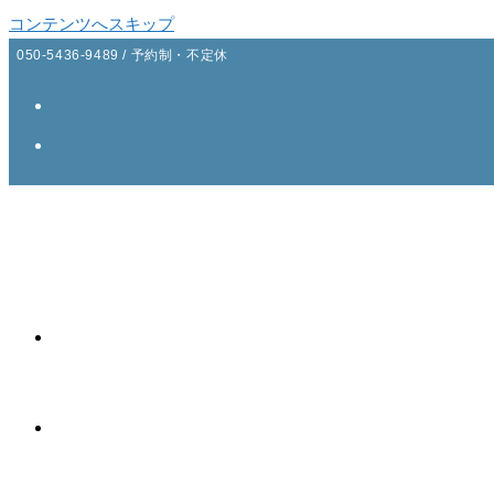
コンテンツへスキップ
050-5436-9489 / 予約制・不定休
ao Thai massage
ご案内
コース・価格表