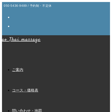
コ
050-5436-9489 / 予約制・不定休
ン
テ
ン
ツ
ao Thai massage
へ
ス
キ
ッ
プ
ご案内
コース・価格表
問い合わせ・地図